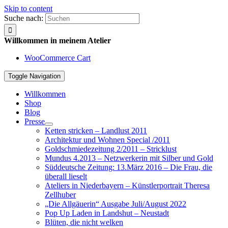
Skip to content
Suche nach:
Willkommen in meinem Atelier
WooCommerce Cart
Toggle Navigation
Willkommen
Shop
Blog
Presse
Ketten stricken – Landlust 2011
Architektur und Wohnen Special /2011
Goldschmiedezeitung 2/2011 – Stricklust
Mundus 4.2013 – Netzwerkerin mit Silber und Gold
Süddeutsche Zeitung: 13.März 2016 – Die Frau, die
überall lieselt
Ateliers in Niederbayern – Künstlerportrait Theresa
Zellhuber
„Die Allgäuerin“ Ausgabe Juli/August 2022
Pop Up Laden in Landshut – Neustadt
Blüten, die nicht welken