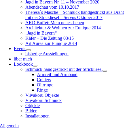
Jagd in Bayern Nr. 11 – November 2020
Abendschau vom 10.10.2017
Theresa´s Masche – Schmuck handgestrickt aus Draht
mit der Strickliesel – Servus Oktober 2017
ARD Buffet: Mein neues Leben
Architektur & Wohnen zur Eunique 2014
„Jagd in Bayern“
Käfer – Die Zeitung 03/15
Art Aurea zur Eunique 2014
Events
bisherige Ausstellungen
über mich
Lookbook
Schmuck handgestrickt mit der Strickliesel
Armreif und Armband
Colliers
Ohrringe
Ringe
Viivakoru Objekte
Viivakoru Schmuck
Objekte
Bilder
Installationen
Allgemein