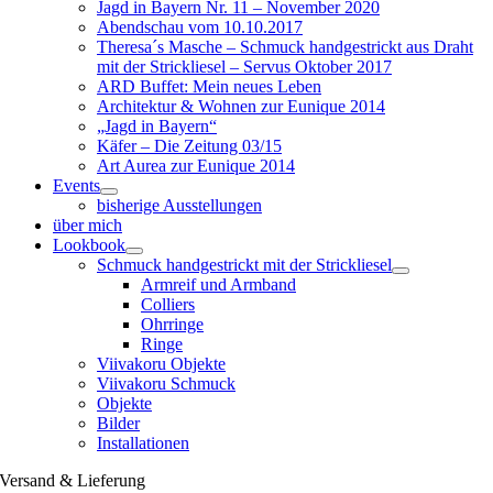
Jagd in Bayern Nr. 11 – November 2020
Abendschau vom 10.10.2017
Theresa´s Masche – Schmuck handgestrickt aus Draht
mit der Strickliesel – Servus Oktober 2017
ARD Buffet: Mein neues Leben
Architektur & Wohnen zur Eunique 2014
„Jagd in Bayern“
Käfer – Die Zeitung 03/15
Art Aurea zur Eunique 2014
Events
bisherige Ausstellungen
über mich
Lookbook
Schmuck handgestrickt mit der Strickliesel
Armreif und Armband
Colliers
Ohrringe
Ringe
Viivakoru Objekte
Viivakoru Schmuck
Objekte
Bilder
Installationen
Versand & Lieferung