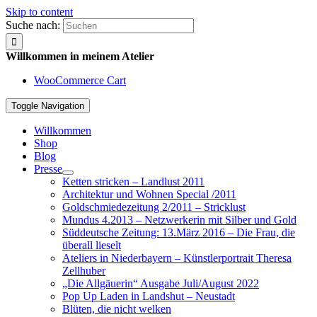
Skip to content
Suche nach:
Willkommen in meinem Atelier
WooCommerce Cart
Toggle Navigation
Willkommen
Shop
Blog
Presse
Ketten stricken – Landlust 2011
Architektur und Wohnen Special /2011
Goldschmiedezeitung 2/2011 – Stricklust
Mundus 4.2013 – Netzwerkerin mit Silber und Gold
Süddeutsche Zeitung: 13.März 2016 – Die Frau, die
überall lieselt
Ateliers in Niederbayern – Künstlerportrait Theresa
Zellhuber
„Die Allgäuerin“ Ausgabe Juli/August 2022
Pop Up Laden in Landshut – Neustadt
Blüten, die nicht welken