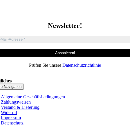
Newsletter!
Prüfen Sie unsere
Datenschutzrichtlinie
liches
le Navigation
Allgemeine Geschäftsbedingungen
Zahlungsweisen
Versand & Lieferung
Widerruf
Impressum
Datenschutz