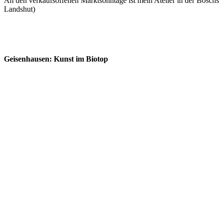
An den verkaufsoffenen Marktsonntage ist mein Atelier in der Boschs
Landshut)
Geisenhausen: Kunst im Biotop