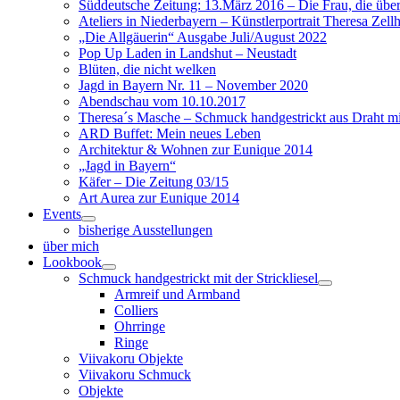
Süddeutsche Zeitung: 13.März 2016 – Die Frau, die überal
Ateliers in Niederbayern – Künstlerportrait Theresa Zell
„Die Allgäuerin“ Ausgabe Juli/August 2022
Pop Up Laden in Landshut – Neustadt
Blüten, die nicht welken
Jagd in Bayern Nr. 11 – November 2020
Abendschau vom 10.10.2017
Theresa´s Masche – Schmuck handgestrickt aus Draht mit
ARD Buffet: Mein neues Leben
Architektur & Wohnen zur Eunique 2014
„Jagd in Bayern“
Käfer – Die Zeitung 03/15
Art Aurea zur Eunique 2014
Events
bisherige Ausstellungen
über mich
Lookbook
Schmuck handgestrickt mit der Strickliesel
Armreif und Armband
Colliers
Ohrringe
Ringe
Viivakoru Objekte
Viivakoru Schmuck
Objekte