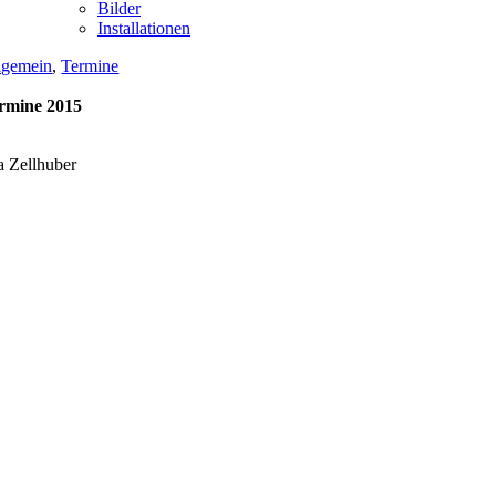
Bilder
Installationen
lgemein
,
Termine
rmine 2015
a Zellhuber