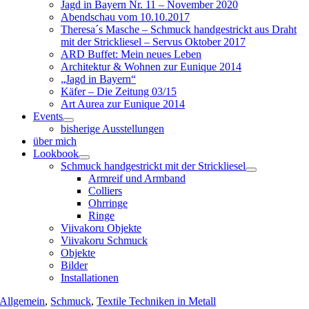
Jagd in Bayern Nr. 11 – November 2020
Abendschau vom 10.10.2017
Theresa´s Masche – Schmuck handgestrickt aus Draht
mit der Strickliesel – Servus Oktober 2017
ARD Buffet: Mein neues Leben
Architektur & Wohnen zur Eunique 2014
„Jagd in Bayern“
Käfer – Die Zeitung 03/15
Art Aurea zur Eunique 2014
Events
bisherige Ausstellungen
über mich
Lookbook
Schmuck handgestrickt mit der Strickliesel
Armreif und Armband
Colliers
Ohrringe
Ringe
Viivakoru Objekte
Viivakoru Schmuck
Objekte
Bilder
Installationen
Allgemein
,
Schmuck
,
Textile Techniken in Metall