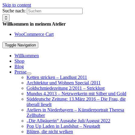
Skip to content
Suche nach:
Willkommen in meinem Atelier
WooCommerce Cart
Toggle Navigation
Willkommen
Shop
Blog
Presse
Ketten stricken – Landlust 2011
Architektur und Wohnen Special /2011
Goldschmiedezeitung 2/2011 – Stricklust
Mundus 4.2013 – Netzwerkerin mit Silber und Gold
Süddeutsche Zeitung: 13.März 2016 – Die Frau, die
überall lieselt
Ateliers in Niederbayern – Künstlerportrait Theresa
Zellhuber
„Die Allgäuerin“ Ausgabe Juli/August 2022
Pop Up Laden in Landshut – Neustadt
Blüten, die nicht welken