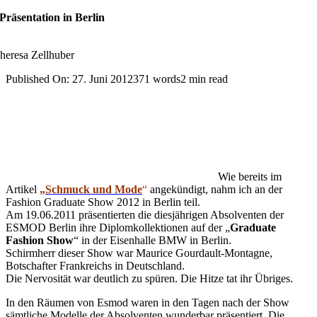
Präsentation in Berlin
heresa Zellhuber
Published On: 27. Juni 2012
371 words
2 min read
Wie bereits im
Artikel
„
Schmuck und Mode
“
angekündigt, nahm ich an der
Fashion Graduate Show 2012 in Berlin teil.
Am 19.06.2011 präsentierten die diesjährigen Absolventen der
ESMOD Berlin ihre Diplomkollektionen auf der „
Graduate
Fashion Show
“ in der Eisenhalle BMW in Berlin.
Schirmherr dieser Show war Maurice Gourdault-Montagne,
Botschafter Frankreichs in Deutschland.
Die Nervosität war deutlich zu spüren. Die Hitze tat ihr Übriges.
In den Räumen von Esmod waren in den Tagen nach der Show
sämtliche Modelle der Absolventen wunderbar präsentiert. Die