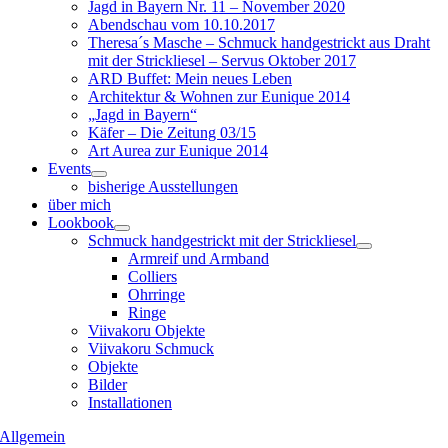
Jagd in Bayern Nr. 11 – November 2020
Abendschau vom 10.10.2017
Theresa´s Masche – Schmuck handgestrickt aus Draht
mit der Strickliesel – Servus Oktober 2017
ARD Buffet: Mein neues Leben
Architektur & Wohnen zur Eunique 2014
„Jagd in Bayern“
Käfer – Die Zeitung 03/15
Art Aurea zur Eunique 2014
Events
bisherige Ausstellungen
über mich
Lookbook
Schmuck handgestrickt mit der Strickliesel
Armreif und Armband
Colliers
Ohrringe
Ringe
Viivakoru Objekte
Viivakoru Schmuck
Objekte
Bilder
Installationen
Allgemein