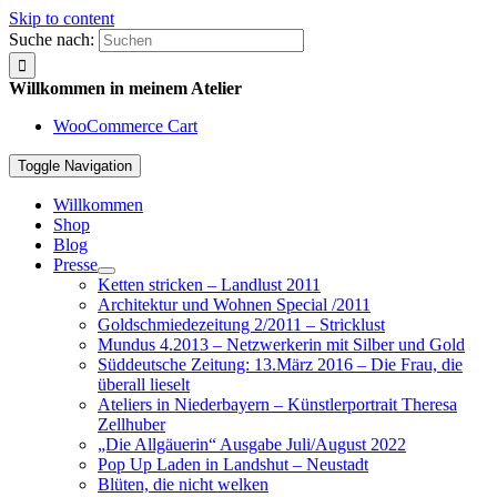
Skip to content
Suche nach:
Willkommen in meinem Atelier
WooCommerce Cart
Toggle Navigation
Willkommen
Shop
Blog
Presse
Ketten stricken – Landlust 2011
Architektur und Wohnen Special /2011
Goldschmiedezeitung 2/2011 – Stricklust
Mundus 4.2013 – Netzwerkerin mit Silber und Gold
Süddeutsche Zeitung: 13.März 2016 – Die Frau, die
überall lieselt
Ateliers in Niederbayern – Künstlerportrait Theresa
Zellhuber
„Die Allgäuerin“ Ausgabe Juli/August 2022
Pop Up Laden in Landshut – Neustadt
Blüten, die nicht welken