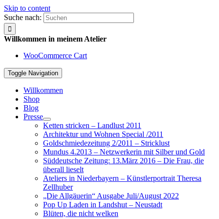
Skip to content
Suche nach:
Willkommen in meinem Atelier
WooCommerce Cart
Toggle Navigation
Willkommen
Shop
Blog
Presse
Ketten stricken – Landlust 2011
Architektur und Wohnen Special /2011
Goldschmiedezeitung 2/2011 – Stricklust
Mundus 4.2013 – Netzwerkerin mit Silber und Gold
Süddeutsche Zeitung: 13.März 2016 – Die Frau, die
überall lieselt
Ateliers in Niederbayern – Künstlerportrait Theresa
Zellhuber
„Die Allgäuerin“ Ausgabe Juli/August 2022
Pop Up Laden in Landshut – Neustadt
Blüten, die nicht welken