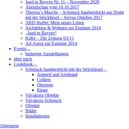
Jagd in Bayern Nr. 11 – November 2020
Abendschau vom 10.10.2017
Theresa´s Masche – Schmuck handgestrickt aus Draht
mit der Strickliesel – Servus Oktober 2017
ARD Buffet: Mein neues Leben
Architektur & Wohnen zur Eunique 2014
„Jagd in Bayern“
Käfer – Die Zeitung 03/15
Art Aurea zur Eunique 2014
Events
bisherige Ausstellungen
über mich
Lookbook
Schmuck handgestrickt mit der Strickliesel
Armreif und Armband
Colliers
Ohrringe
Ringe
Viivakoru Objekte
Viivakoru Schmuck
Objekte
Bilder
Installationen
Allgemein