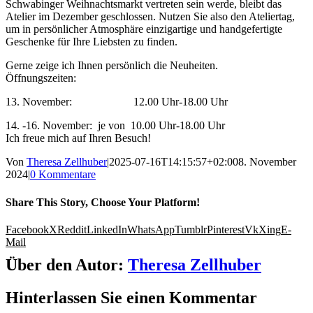
Schwabinger Weihnachtsmarkt vertreten sein werde, bleibt das
Atelier im Dezember geschlossen. Nutzen Sie also den Ateliertag,
um in persönlicher Atmosphäre einzigartige und handgefertigte
Geschenke für Ihre Liebsten zu finden.
Gerne zeige ich Ihnen persönlich die Neuheiten.
Öffnungszeiten:
13. November: 12.00 Uhr-18.00 Uhr
14. -16. November: je von 10.00 Uhr-18.00 Uhr
Ich freue mich auf Ihren Besuch!
Von
Theresa Zellhuber
|
2025-07-16T14:15:57+02:00
8. November
2024
|
0 Kommentare
Share This Story, Choose Your Platform!
Facebook
X
Reddit
LinkedIn
WhatsApp
Tumblr
Pinterest
Vk
Xing
E-
Mail
Über den Autor:
Theresa Zellhuber
Hinterlassen Sie einen Kommentar