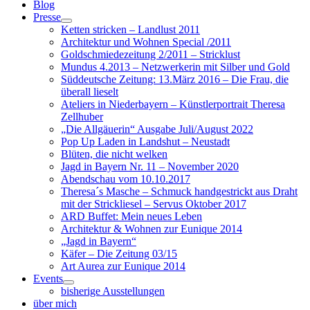
Blog
Presse
Ketten stricken – Landlust 2011
Architektur und Wohnen Special /2011
Goldschmiedezeitung 2/2011 – Stricklust
Mundus 4.2013 – Netzwerkerin mit Silber und Gold
Süddeutsche Zeitung: 13.März 2016 – Die Frau, die
überall lieselt
Ateliers in Niederbayern – Künstlerportrait Theresa
Zellhuber
„Die Allgäuerin“ Ausgabe Juli/August 2022
Pop Up Laden in Landshut – Neustadt
Blüten, die nicht welken
Jagd in Bayern Nr. 11 – November 2020
Abendschau vom 10.10.2017
Theresa´s Masche – Schmuck handgestrickt aus Draht
mit der Strickliesel – Servus Oktober 2017
ARD Buffet: Mein neues Leben
Architektur & Wohnen zur Eunique 2014
„Jagd in Bayern“
Käfer – Die Zeitung 03/15
Art Aurea zur Eunique 2014
Events
bisherige Ausstellungen
über mich