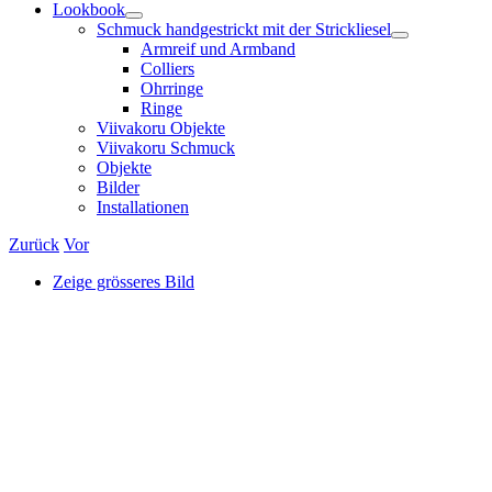
Lookbook
Schmuck handgestrickt mit der Strickliesel
Armreif und Armband
Colliers
Ohrringe
Ringe
Viivakoru Objekte
Viivakoru Schmuck
Objekte
Bilder
Installationen
Zurück
Vor
Zeige grösseres Bild