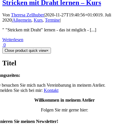
Stricken mit Draht lernen – Kurs
Von
Theresa Zellhuber
|
2020-11-27T19:40:56+01:00
19. Juli
2020
|
Allgemein
,
Kurs
,
Termine
|
" "Stricken mit Draht" lernen - das ist möglich - [...]
Weiterlesen
0
Close product quick view
×
Titel
ngszeiten:
 besuchen Sie mich nach Vereinbarung in meinem Atelier.
 melden Sie sich bei mir:
Kontakt
Willkommen in meinem Atelier
Folgen Sie mir gerne hier:
ieren Sie meinen Newsletter!