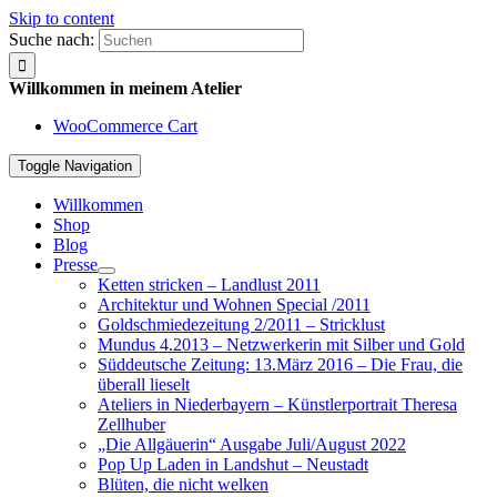
Skip to content
Suche nach:
Willkommen in meinem Atelier
WooCommerce Cart
Toggle Navigation
Willkommen
Shop
Blog
Presse
Ketten stricken – Landlust 2011
Architektur und Wohnen Special /2011
Goldschmiedezeitung 2/2011 – Stricklust
Mundus 4.2013 – Netzwerkerin mit Silber und Gold
Süddeutsche Zeitung: 13.März 2016 – Die Frau, die
überall lieselt
Ateliers in Niederbayern – Künstlerportrait Theresa
Zellhuber
„Die Allgäuerin“ Ausgabe Juli/August 2022
Pop Up Laden in Landshut – Neustadt
Blüten, die nicht welken