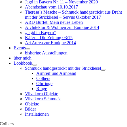
Jagd in Bayern Nr. 11 – November 2020
Abendschau vom 10.10.2017
Theresa´s Masche – Schmuck handgestrickt aus Draht
mit der Strickliesel – Servus Oktober 2017
ARD Buffet: Mein neues Leben
Architektur & Wohnen zur Eunique 2014
„Jagd in Bayern“
Käfer – Die Zeitung 03/15
Art Aurea zur Eunique 2014
Events
bisherige Ausstellungen
über mich
Lookbook
Schmuck handgestrickt mit der Strickliesel
Armreif und Armband
Colliers
Ohrringe
Ringe
Viivakoru Objekte
Viivakoru Schmuck
Objekte
Bilder
Installationen
Colliers