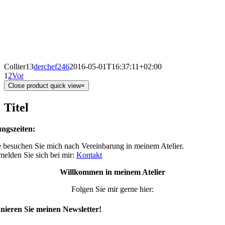
Collier13
derchef246
2016-05-01T16:37:11+02:00
1
2
Vor
Close product quick view
×
Titel
ngszeiten:
 besuchen Sie mich nach Vereinbarung in meinem Atelier.
 melden Sie sich bei mir:
Kontakt
Willkommen in meinem Atelier
Folgen Sie mir gerne hier:
ieren Sie meinen Newsletter!