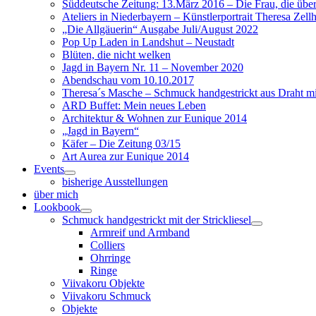
Süddeutsche Zeitung: 13.März 2016 – Die Frau, die überal
Ateliers in Niederbayern – Künstlerportrait Theresa Zell
„Die Allgäuerin“ Ausgabe Juli/August 2022
Pop Up Laden in Landshut – Neustadt
Blüten, die nicht welken
Jagd in Bayern Nr. 11 – November 2020
Abendschau vom 10.10.2017
Theresa´s Masche – Schmuck handgestrickt aus Draht mit
ARD Buffet: Mein neues Leben
Architektur & Wohnen zur Eunique 2014
„Jagd in Bayern“
Käfer – Die Zeitung 03/15
Art Aurea zur Eunique 2014
Events
bisherige Ausstellungen
über mich
Lookbook
Schmuck handgestrickt mit der Strickliesel
Armreif und Armband
Colliers
Ohrringe
Ringe
Viivakoru Objekte
Viivakoru Schmuck
Objekte