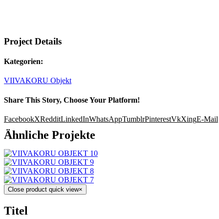
Project Details
Kategorien:
VIIVAKORU Objekt
Share This Story, Choose Your Platform!
Facebook
X
Reddit
LinkedIn
WhatsApp
Tumblr
Pinterest
Vk
Xing
E-Mail
Ähnliche Projekte
Close product quick view
×
Titel