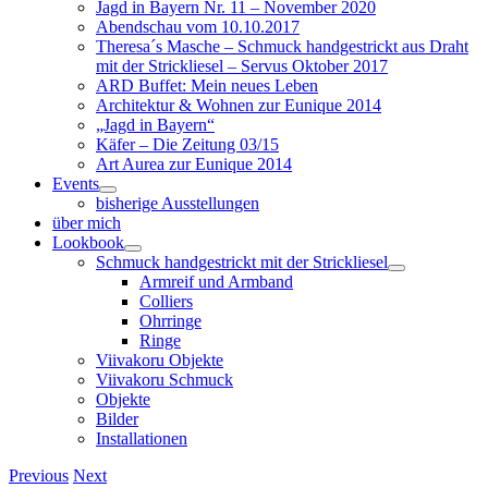
Jagd in Bayern Nr. 11 – November 2020
Abendschau vom 10.10.2017
Theresa´s Masche – Schmuck handgestrickt aus Draht
mit der Strickliesel – Servus Oktober 2017
ARD Buffet: Mein neues Leben
Architektur & Wohnen zur Eunique 2014
„Jagd in Bayern“
Käfer – Die Zeitung 03/15
Art Aurea zur Eunique 2014
Events
bisherige Ausstellungen
über mich
Lookbook
Schmuck handgestrickt mit der Strickliesel
Armreif und Armband
Colliers
Ohrringe
Ringe
Viivakoru Objekte
Viivakoru Schmuck
Objekte
Bilder
Installationen
Previous
Next