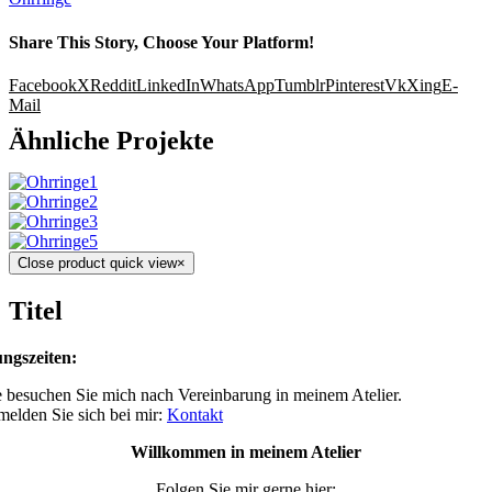
Share This Story, Choose Your Platform!
Facebook
X
Reddit
LinkedIn
WhatsApp
Tumblr
Pinterest
Vk
Xing
E-
Mail
Ähnliche Projekte
Close product quick view
×
Titel
ngszeiten:
 besuchen Sie mich nach Vereinbarung in meinem Atelier.
 melden Sie sich bei mir:
Kontakt
Willkommen in meinem Atelier
Folgen Sie mir gerne hier: