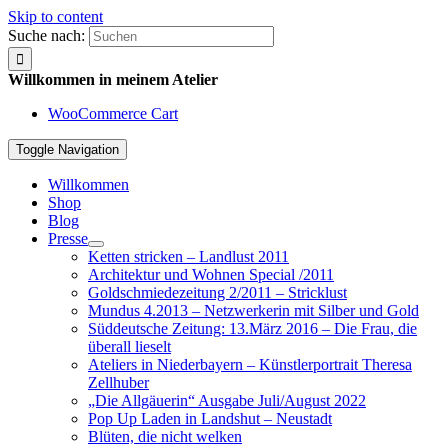
Skip to content
Suche nach:
Willkommen in meinem Atelier
WooCommerce Cart
Toggle Navigation
Willkommen
Shop
Blog
Presse
Ketten stricken – Landlust 2011
Architektur und Wohnen Special /2011
Goldschmiedezeitung 2/2011 – Stricklust
Mundus 4.2013 – Netzwerkerin mit Silber und Gold
Süddeutsche Zeitung: 13.März 2016 – Die Frau, die
überall lieselt
Ateliers in Niederbayern – Künstlerportrait Theresa
Zellhuber
„Die Allgäuerin“ Ausgabe Juli/August 2022
Pop Up Laden in Landshut – Neustadt
Blüten, die nicht welken